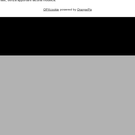
OPXcookie
powered by
OrangePix