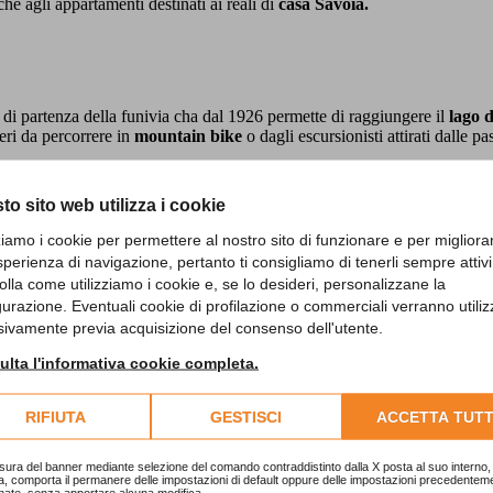
he agli appartamenti destinati ai reali di
casa Savoia.
o di partenza della funivia cha dal 1926 permette di raggiungere il
lago 
eri da percorrere in
mountain bike
o dagli escursionisti attirati dalle 
ropa
al comprensorio chiamato
Oropa Sport
con piste per lo sci di fon
à molto anche ai più piccoli.
to sito web utilizza i cookie
zziamo i cookie per permettere al nostro sito di funzionare e per migliora
sperienza di navigazione, pertanto ti consigliamo di tenerli sempre attivi
olla come utilizziamo i cookie e, se lo desideri, personalizzane la
lo sguardo si apre verso la
Basilica Superiore
, costruzione dalle propor
gurazione. Eventuali cookie di profilazione o commerciali verranno utiliz
mensione spirituale e raccolta dell'Antica Basilica.
sivamente previa acquisizione del consenso dell'utente.
 di pellegrini che si recavano in preghiera al Santuario, venne avvertit
lta l'informativa cookie completa.
n molta difficoltà attraverso le due guerre mondiali fino al 1960.
RIFIUTA
GESTISCI
ACCETTA TUTT
sura del banner mediante selezione del comando contraddistinto dalla X posta al suo interno, 
a, comporta il permanere delle impostazioni di default oppure delle impostazioni precedentem
nate, senza apportare alcuna modifica.