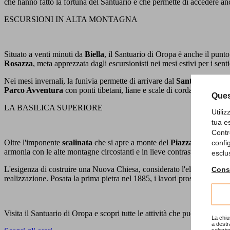
che hanno fatto la fortuna del Santuario e che permette di accedere anc
ESCURSIONI IN ALTA MONTAGNA
Situato a venti minuti da
Biella
, il Santuario di Oropa è anche il punt
Rosazza
, meta apprezzata dagli escursionisti nei mesi estivi per i senti
Nei mesi invernali, la funivia permette di arrivare dal
Santuario di O
Parco Avventura
con ponti tibetani, liane e scale di corda che piacer
Ques
LA BASILICA SUPERIORE
Utili
tua e
Contr
Oltre l'imponente
scalinata
che si apre a monte del
Piazzale Sacro
, 
confi
armonia con le alte montagne circostanti e in lieve contrasto con la di
esclu
L'esigenza di costruire una Nuova Chiesa, considerato l'elevato numero
Consu
realizzazione. Posata la prima pietra nel 1885, i lavori proseguirono co
Visita il Santuario di Oropa e scopri tutte le attività che puoi fare!
La chiu
a destr
selezio