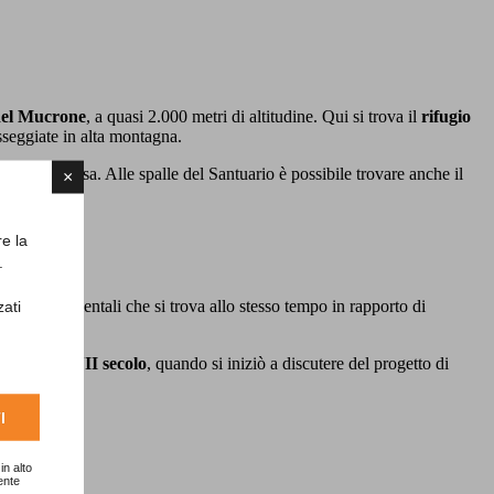
del Mucrone
, a quasi 2.000 metri di altitudine. Qui si trova il
rifugio
passeggiate in alta montagna.
do e la discesa. Alle spalle del Santuario è possibile trovare anche il
×
re la
.
zioni monumentali che si trova allo stesso tempo in rapporto di
zati
a sin dal
XVII secolo
, quando si iniziò a discutere del progetto di
I
in alto
ente