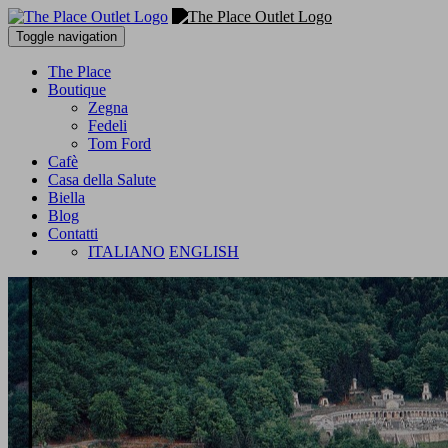
Toggle navigation
The Place
Boutique
Zegna
Fedeli
Tom Ford
Cafè
Casa della Salute
Biella
Blog
Contatti
ITALIANO
ENGLISH