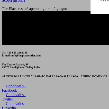
Scopri gli orari
The Place resterà aperto il giorno 2 giugno
The Place Outlet resterà chiuso venerdì 15 e sabato 16 agosto.
Tel: +39 015 2496199
E-mail: info@theplaceoutlet.com
Via Cesare Battisti, 99
13876 Sandigliano (Biella) Italia
APERTO DAL LUNEDÌ AL SABATO DALLE 10:00 ALLE 19:00 – CHIUSO DOMENICA
Condividi su
Facebook
Condividi su
Twitter
Condividi su
Linkedin