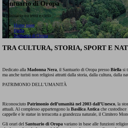
Santuario di Oropa
Il Santuario tra terra e cielo
Home page
Biella
Santuario di Oropa
TRA CULTURA, STORIA, SPORT E NA
Dedicato alla
Madonna Nera
, il Santuario di Oropa presso
Biella
si 
ma anche turisti non religiosi attratti dalla storia, dalla cultura, dalla n
PATRIMONIO DELL’UMANITÀ
Riconosciuto
Patrimonio dell’umanità nel 2003 dall’Unesco
, la st
attuali. Al complesso appartengono la
Basilica Antica
che custodisce 
cappelle e le statue in terracotta a grandezza naturale, il Cimitero 
Gli orari del
Santuario di Oropa
variano in base alle funzioni religio